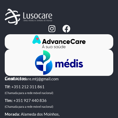
Contactos
Email:
lusocare.mtj@gmail.com
Tlf:
+351 ‭212 311 861‬
(Chamada para a rede móvel nacional)
Tlm:
+351 ‭927 440 836
(Chamada para a rede móvel nacional)
Morada:
Alameda dos Moinhos,