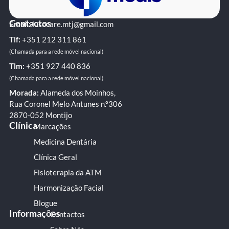
Contactos
Email:
lusocare.mtj@gmail.com
Tlf:
+351 ‭212 311 861‬
(Chamada para a rede móvel nacional)
Tlm:
+351 ‭927 440 836
(Chamada para a rede móvel nacional)
Morada:
Alameda dos Moinhos,
Rua Coronel Melo Antunes n.º306
2870-052 Montijo
Clínica
Marcações
Medicina Dentária
Clínica Geral
Fisioterapia da ATM
Harmonização Facial
Blogue
Informações
Contactos