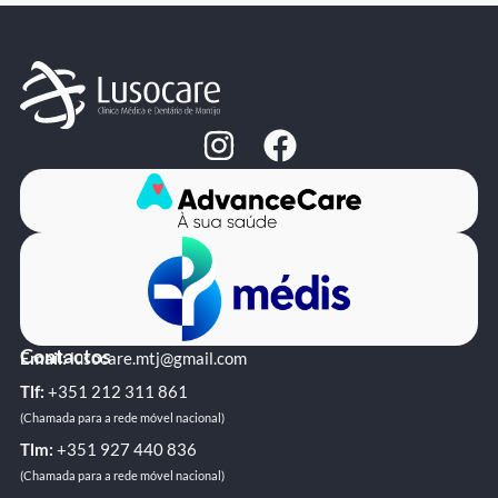
Contactos
Email:
lusocare.mtj@gmail.com
Tlf:
+351 ‭212 311 861‬
(Chamada para a rede móvel nacional)
Tlm:
+351 ‭927 440 836
(Chamada para a rede móvel nacional)