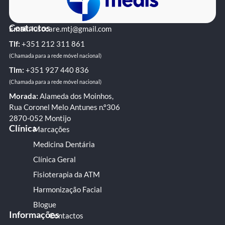
Contactos
Email:
lusocare.mtj@gmail.com
Tlf:
+351 ‭212 311 861‬
(Chamada para a rede móvel nacional)
Tlm:
+351 ‭927 440 836
(Chamada para a rede móvel nacional)
Morada:
Alameda dos Moinhos,
Rua Coronel Melo Antunes n.º306
2870-052 Montijo
Clínica
Marcações
Medicina Dentária
Clínica Geral
Fisioterapia da ATM
Harmonização Facial
Blogue
Informações
Contactos