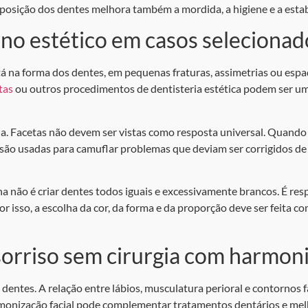
a posição dos dentes melhora também a mordida, a higiene e a estab
no estético em casos selecionad
tá na forma dos dentes, em pequenas fraturas, assimetrias ou esp
tas
ou outros procedimentos de dentisteria estética podem ser um
a. Facetas não devem ser vistas como resposta universal. Quand
ão usadas para camuflar problemas que deviam ser corrigidos de o
ão é criar dentes todos iguais e excessivamente brancos. É respe
or isso, a escolha da cor, da forma e da proporção deve ser feita c
orriso sem cirurgia com harmoni
entes. A relação entre lábios, musculatura perioral e contornos f
armonização facial pode complementar tratamentos dentários e me