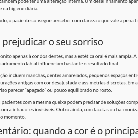
também pode ter uma alteração interna. Um desalinhamento apare
 na higiene diária.
do, o paciente consegue perceber com clareza o que vale a pena t
 prejudicar o seu sorriso
nito apenas à cor dos dentes, mas a estética oral é mais ampla. A 
uadramento labial influenciam bastante o resultado final.
fação incluem manchas, dentes amarelados, pequenos espaços entr
aurações antigas com cor desajustada e assimetrias discretas. Em a
rriso parecer “apagado” ou pouco equilibrado no rosto.
is pacientes com a mesma queixa podem precisar de soluções com
m alinhadores invisíveis. Outro ainda, com facetas ou harmoniza
 do momento.
tário: quando a cor é o princip