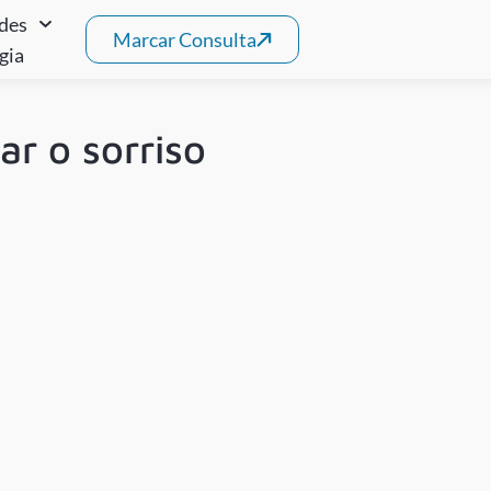
ades
Marcar Consulta
gia
r o sorriso