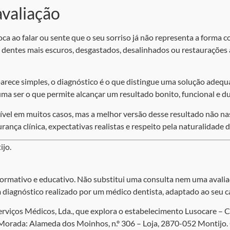
valiação
 boca ao falar ou sente que o seu sorriso já não representa a forma
u dentes mais escuros, desgastados, desalinhados ou restaurações
ece simples, o diagnóstico é o que distingue uma solução adequa
stuma ser o que permite alcançar um resultado bonito, funcional e 
sível em muitos casos, mas a melhor versão desse resultado não n
ança clínica, expectativas realistas e respeito pela naturalidade d
ijo.
ormativo e educativo. Não substitui uma consulta nem uma avaliaç
diagnóstico realizado por um médico dentista, adaptado ao seu c
iços Médicos, Lda., que explora o estabelecimento Lusocare – Cl
Morada: Alameda dos Moinhos, n.º 306 – Loja, 2870-052 Montijo.