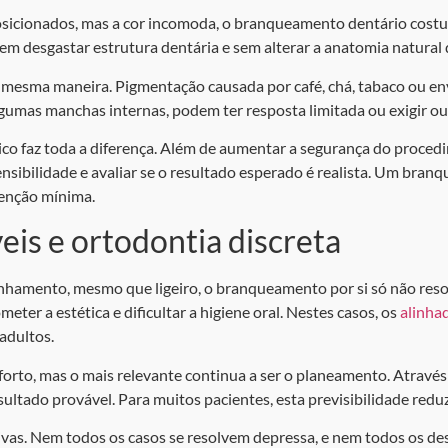
osicionados, mas a cor incomoda, o branqueamento dentário costu
sem desgastar estrutura dentária e sem alterar a anatomia natural
esma maneira. Pigmentação causada por café, chá, tabaco ou en
lgumas manchas internas, podem ter resposta limitada ou exigir 
 faz toda a diferença. Além de aumentar a segurança do procedi
nsibilidade e avaliar se o resultado esperado é realista. Um bra
venção mínima.
eis e ortodontia discreta
inhamento, mesmo que ligeiro, o branqueamento por si só não res
er a estética e dificultar a higiene oral. Nestes casos, os
alinhad
adultos.
orto, mas o mais relevante continua a ser o planeamento. Através d
ltado provável. Para muitos pacientes, esta previsibilidade reduz 
ivas. Nem todos os casos se resolvem depressa, e nem todos os 