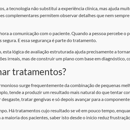
s, a tecnologia não substitui a experiência clínica, mas ajuda mui
 exames complementares permitem observar detalhes que nem sempre
hora a comunicação com o paciente. Quando a pessoa percebe o po
is segura. E essa segurança é parte do tratamento.
esta lógica de avaliação estruturada ajuda precisamente a tornar 
es irreais, mas de construir um plano com base em diagnóstico, c
nar tratamentos?
harmonioso surge frequentemente da combinação de pequenas melh
mplo, tende a produzir um resultado mais natural do que tentar c
ar desgaste, tratar gengivas e só depois avançar para a componente 
mpo. Há tratamentos cujo resultado se vê em pouco tempo, enqua
a a maioria dos pacientes, saber isto desde o início reduz frustraç