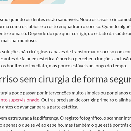
smo quando os dentes estão saudáveis. Noutros casos, o incómod
forma como os lábios e o rosto enquadram o sorriso. Quando alg
ente é uma só. Depende do que quer corrigir, do estado da saúde o
u mais harmonioso.
s soluções não cirúrgicas capazes de transformar o sorriso com con
: antes de falar em estética, é preciso perceber a função, a oclusão
tos bonitos no imediato, mas pouco estáveis ao longo do tempo.
riso sem cirurgia de forma segu
irurgia pode passar por intervenções muito simples ou por planos
nto supervisionado
. Outras precisam de corrigir primeiro o alinh
 antes de avançar para a parte estética.
em estruturada faz diferença. O registo fotográfico, o scanner intr
ão apenas o que se vê ao espelho, mas também o que está por trás