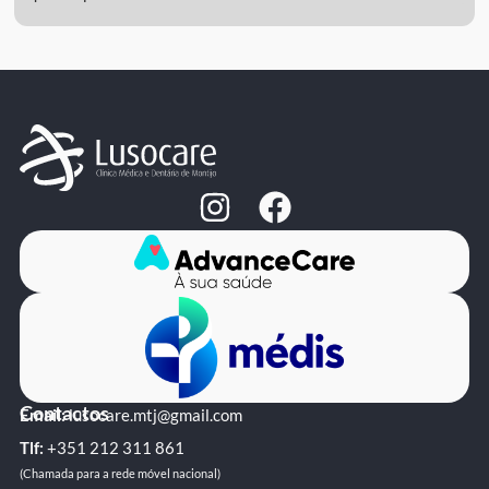
Contactos
Email:
lusocare.mtj@gmail.com
Tlf:
+351 ‭212 311 861‬
(Chamada para a rede móvel nacional)