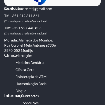
Contactos
Email:
lusocare.mtj@gmail.com
Tlf:
+351 ‭212 311 861‬
(Chamada para a rede móvel nacional)
Tlm:
+351 ‭927 440 836
(Chamada para a rede móvel nacional)
Morada:
Alameda dos Moinhos,
Rua Coronel Melo Antunes n.º306
2870-052 Montijo
Clínica
Marcações
Medicina Dentária
Clínica Geral
Fisioterapia da ATM
Harmonização Facial
Blogue
Informações
Contactos
Sobre Nós